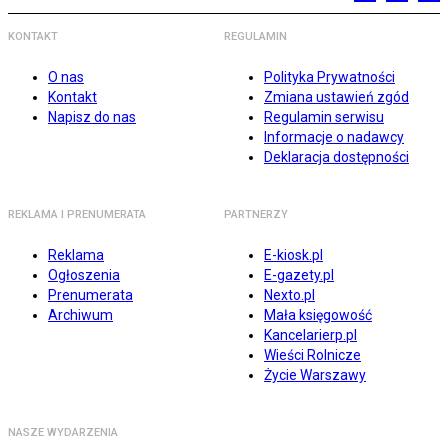
KONTAKT
REGULAMIN
O nas
Polityka Prywatności
Kontakt
Zmiana ustawień zgód
Napisz do nas
Regulamin serwisu
Informacje o nadawcy
Deklaracja dostępności
REKLAMA I PRENUMERATA
PARTNERZY
Reklama
E-kiosk.pl
Ogłoszenia
E-gazety.pl
Prenumerata
Nexto.pl
Archiwum
Mała księgowość
Kancelarierp.pl
Wieści Rolnicze
Życie Warszawy
NASZE WYDARZENIA