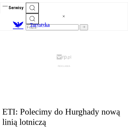
Serwisy
T
urystyka
ETI: Polecimy do Hurghady nową
linią lotniczą