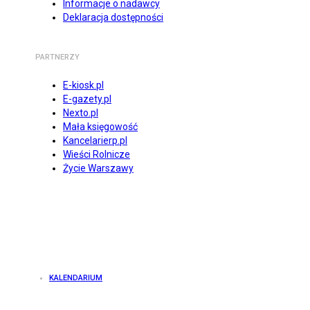
Informacje o nadawcy
Deklaracja dostępności
PARTNERZY
E-kiosk.pl
E-gazety.pl
Nexto.pl
Mała księgowość
Kancelarierp.pl
Wieści Rolnicze
Życie Warszawy
KALENDARIUM