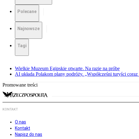
Polecane
Najnowsze
Tagi
Wielkie Muzeum Egipskie otwarte. Na razie na próbę
AI układa Polakom plany podróży. „Współcześni turyści coraz 
Promowane treści
KONTAKT
O nas
Kontakt
Napisz do nas