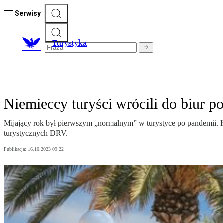
Serwisy
T
urystyka
Niemieccy turyści wrócili do biur pod
Mijający rok był pierwszym „normalnym” w turystyce po pandemii. Kl
turystycznych DRV.
Publikacja:
16.10.2023 09:22