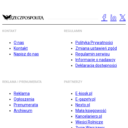
KONTAKT
REGULAMIN
O nas
Polityka Prywatności
Kontakt
Zmiana ustawień zgód
Napisz do nas
Regulamin serwisu
Informacje o nadawcy
Deklaracja dostępności
REKLAMA I PRENUMERATA
PARTNERZY
Reklama
E-kiosk.pl
Ogłoszenia
E-gazety.pl
Prenumerata
Nexto.pl
Archiwum
Mała księgowość
Kancelarierp.pl
Wieści Rolnicze
Życie Warszawy