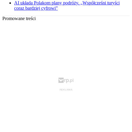
AI układa Polakom plany podróży. „Współcześni turyści
coraz bardziej cyfrowi”
Promowane treści