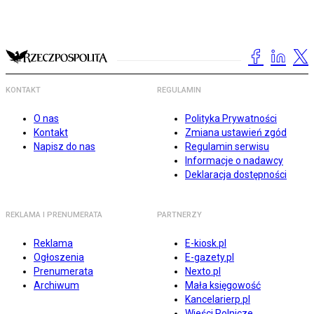
KONTAKT
REGULAMIN
O nas
Polityka Prywatności
Kontakt
Zmiana ustawień zgód
Napisz do nas
Regulamin serwisu
Informacje o nadawcy
Deklaracja dostępności
REKLAMA I PRENUMERATA
PARTNERZY
Reklama
E-kiosk.pl
Ogłoszenia
E-gazety.pl
Prenumerata
Nexto.pl
Archiwum
Mała księgowość
Kancelarierp.pl
Wieści Rolnicze