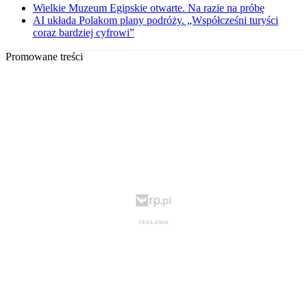
Wielkie Muzeum Egipskie otwarte. Na razie na próbę
AI układa Polakom plany podróży. „Współcześni turyści
coraz bardziej cyfrowi”
Promowane treści