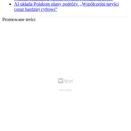
AI układa Polakom plany podróży. „Współcześni turyści
coraz bardziej cyfrowi”
Promowane treści