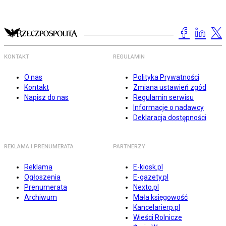
KONTAKT
REGULAMIN
O nas
Polityka Prywatności
Kontakt
Zmiana ustawień zgód
Napisz do nas
Regulamin serwisu
Informacje o nadawcy
Deklaracja dostępności
REKLAMA I PRENUMERATA
PARTNERZY
Reklama
E-kiosk.pl
Ogłoszenia
E-gazety.pl
Prenumerata
Nexto.pl
Archiwum
Mała księgowość
Kancelarierp.pl
Wieści Rolnicze