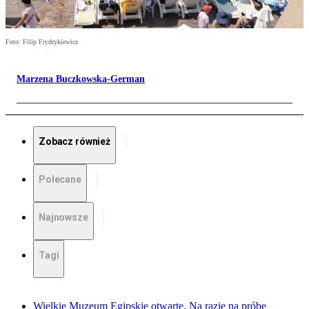
Foto: Filip Frydrykiewicz
Marzena Buczkowska-German
Zobacz również
Polecane
Najnowsze
Tagi
Wielkie Muzeum Egipskie otwarte. Na razie na próbę