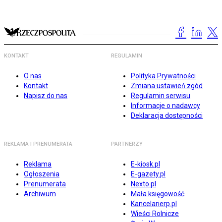
KONTAKT
REGULAMIN
O nas
Polityka Prywatności
Kontakt
Zmiana ustawień zgód
Napisz do nas
Regulamin serwisu
Informacje o nadawcy
Deklaracja dostępności
REKLAMA I PRENUMERATA
PARTNERZY
Reklama
E-kiosk.pl
Ogłoszenia
E-gazety.pl
Prenumerata
Nexto.pl
Archiwum
Mała księgowość
Kancelarierp.pl
Wieści Rolnicze