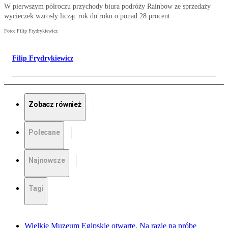
W pierwszym półroczu przychody biura podróży Rainbow ze sprzedaży
wycieczek wzrosły licząc rok do roku o ponad 28 procent
Foto: Filip Frydrykiewicz
Filip Frydrykiewicz
Zobacz również
Polecane
Najnowsze
Tagi
Wielkie Muzeum Egipskie otwarte. Na razie na próbę