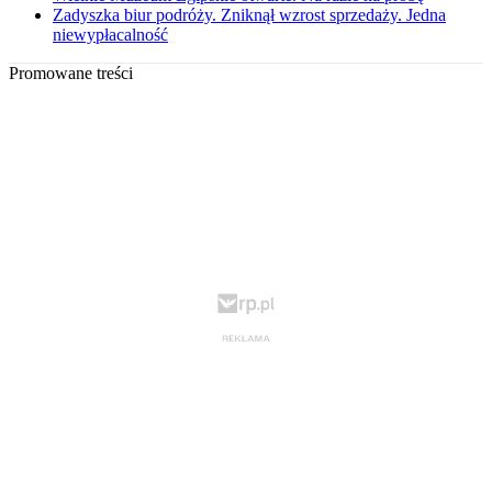
Zadyszka biur podróży. Zniknął wzrost sprzedaży. Jedna
niewypłacalność
Promowane treści