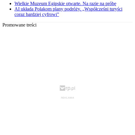
Wielkie Muzeum Egipskie otwarte. Na razie na próbę
AI układa Polakom plany podróży. „Współcześni turyści
coraz bardziej cyfrowi”
Promowane treści