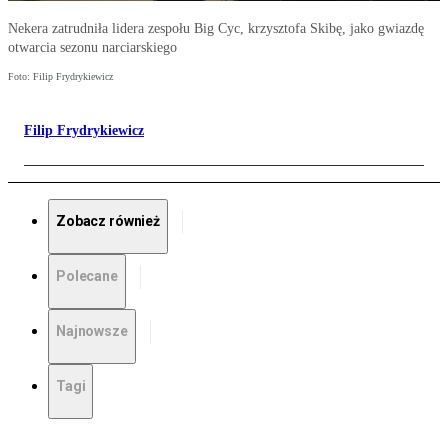
Nekera zatrudniła lidera zespołu Big Cyc, krzysztofa Skibę, jako gwiazdę
otwarcia sezonu narciarskiego
Foto: Filip Frydrykiewicz
Filip Frydrykiewicz
Zobacz również
Polecane
Najnowsze
Tagi