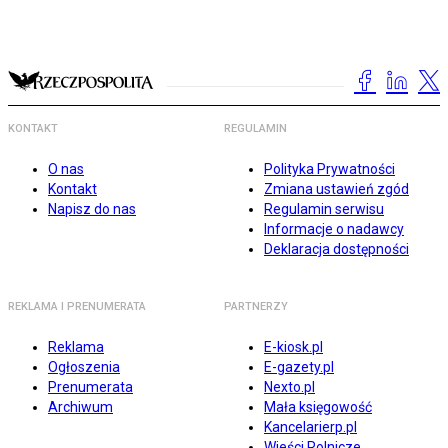
KONTAKT
REGULAMIN
O nas
Polityka Prywatności
Kontakt
Zmiana ustawień zgód
Napisz do nas
Regulamin serwisu
Informacje o nadawcy
Deklaracja dostępności
REKLAMA I PRENUMERATA
PARTNERZY
Reklama
E-kiosk.pl
Ogłoszenia
E-gazety.pl
Prenumerata
Nexto.pl
Archiwum
Mała księgowość
Kancelarierp.pl
Wieści Rolnicze