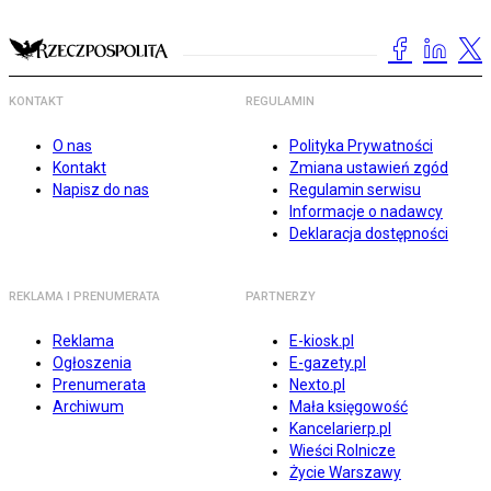
KONTAKT
REGULAMIN
O nas
Polityka Prywatności
Kontakt
Zmiana ustawień zgód
Napisz do nas
Regulamin serwisu
Informacje o nadawcy
Deklaracja dostępności
REKLAMA I PRENUMERATA
PARTNERZY
Reklama
E-kiosk.pl
Ogłoszenia
E-gazety.pl
Prenumerata
Nexto.pl
Archiwum
Mała księgowość
Kancelarierp.pl
Wieści Rolnicze
Życie Warszawy