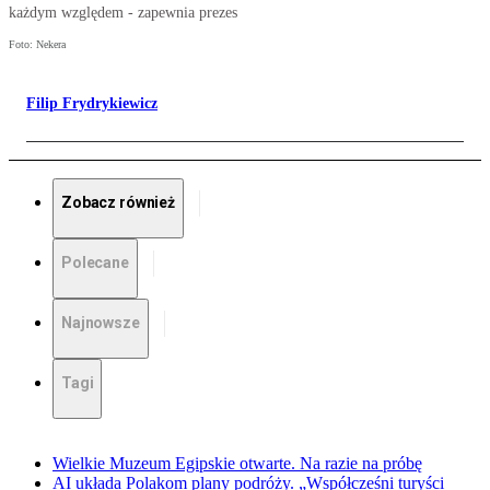
każdym względem - zapewnia prezes
Foto: Nekera
Filip Frydrykiewicz
Zobacz również
Polecane
Najnowsze
Tagi
Wielkie Muzeum Egipskie otwarte. Na razie na próbę
AI układa Polakom plany podróży. „Współcześni turyści