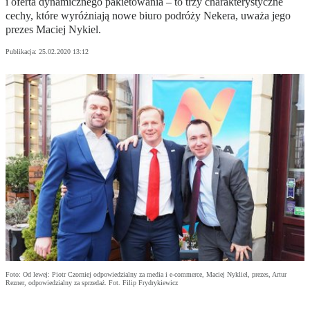
i oferta dynamicznego pakietowania – to trzy charakterystyczne
cechy, które wyróżniają nowe biuro podróży Nekera, uważa jego
prezes Maciej Nykiel.
Publikacja:
25.02.2020 13:12
Foto: Od lewej: Piotr Czorniej odpowiedzialny za media i e-commerce, Maciej Nykliel, prezes, Artur
Rezner, odpowiedzialny za sprzedaż. Fot. Filip Frydrykiewicz