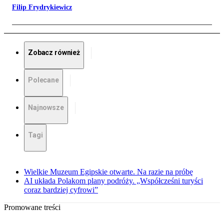
Filip Frydrykiewicz
Zobacz również
Polecane
Najnowsze
Tagi
Wielkie Muzeum Egipskie otwarte. Na razie na próbę
AI układa Polakom plany podróży. „Współcześni turyści
coraz bardziej cyfrowi”
Promowane treści