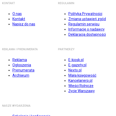
KONTAKT
REGULAMIN
O nas
Polityka Prywatności
Kontakt
Zmiana ustawień zgód
Napisz do nas
Regulamin serwisu
Informacje o nadawcy
Deklaracja dostępności
REKLAMA I PRENUMERATA
PARTNERZY
Reklama
E-kiosk.pl
Ogłoszenia
E-gazety.pl
Prenumerata
Nexto.pl
Archiwum
Mała księgowość
Kancelarierp.pl
Wieści Rolnicze
Życie Warszawy
NASZE WYDARZENIA