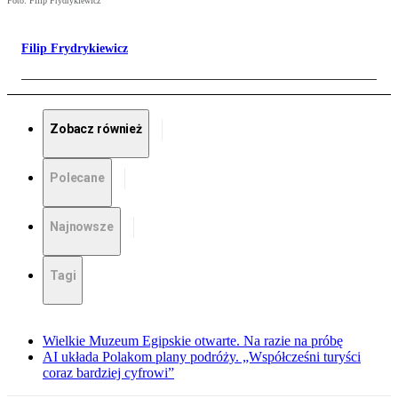
Foto: Filip Frydrykiewicz
Filip Frydrykiewicz
Zobacz również
Polecane
Najnowsze
Tagi
Wielkie Muzeum Egipskie otwarte. Na razie na próbę
AI układa Polakom plany podróży. „Współcześni turyści
coraz bardziej cyfrowi”