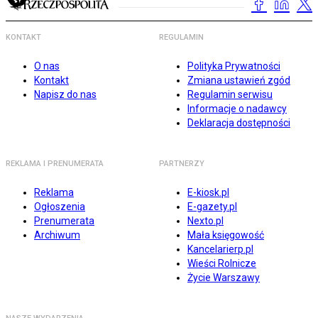
KONTAKT
REGULAMIN
O nas
Polityka Prywatności
Kontakt
Zmiana ustawień zgód
Napisz do nas
Regulamin serwisu
Informacje o nadawcy
Deklaracja dostępności
REKLAMA I PRENUMERATA
PARTNERZY
Reklama
E-kiosk.pl
Ogłoszenia
E-gazety.pl
Prenumerata
Nexto.pl
Archiwum
Mała księgowość
Kancelarierp.pl
Wieści Rolnicze
Życie Warszawy