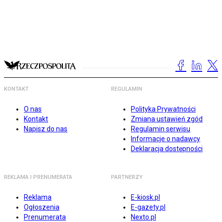
KONTAKT
REGULAMIN
O nas
Polityka Prywatności
Kontakt
Zmiana ustawień zgód
Napisz do nas
Regulamin serwisu
Informacje o nadawcy
Deklaracja dostępności
REKLAMA I PRENUMERATA
PARTNERZY
Reklama
E-kiosk.pl
Ogłoszenia
E-gazety.pl
Prenumerata
Nexto.pl