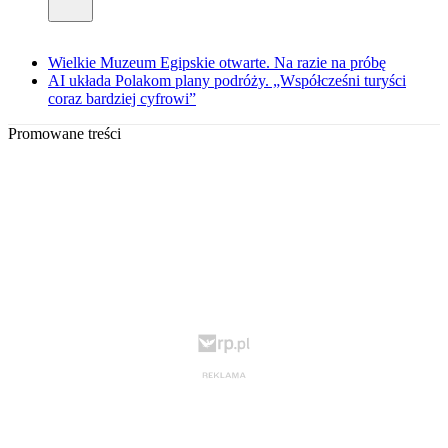
Wielkie Muzeum Egipskie otwarte. Na razie na próbę
AI układa Polakom plany podróży. „Współcześni turyści
coraz bardziej cyfrowi”
Promowane treści