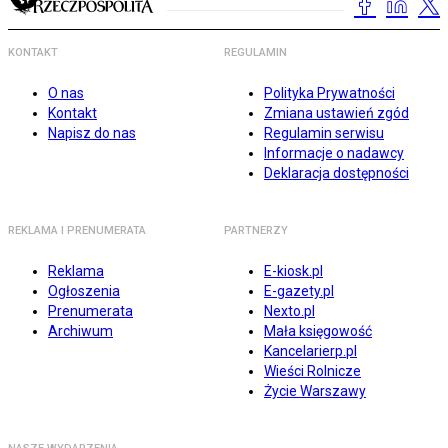
KONTAKT
REGULAMIN
O nas
Polityka Prywatności
Kontakt
Zmiana ustawień zgód
Napisz do nas
Regulamin serwisu
Informacje o nadawcy
Deklaracja dostępności
REKLAMA I PRENUMERATA
PARTNERZY
Reklama
E-kiosk.pl
Ogłoszenia
E-gazety.pl
Prenumerata
Nexto.pl
Archiwum
Mała księgowość
Kancelarierp.pl
Wieści Rolnicze
Życie Warszawy