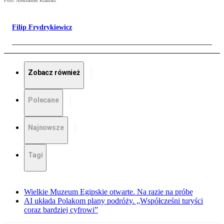
Foto: Aleksander Kramarz
Filip Frydrykiewicz
Zobacz również
Polecane
Najnowsze
Tagi
Wielkie Muzeum Egipskie otwarte. Na razie na próbę
AI układa Polakom plany podróży. „Współcześni turyści
coraz bardziej cyfrowi”