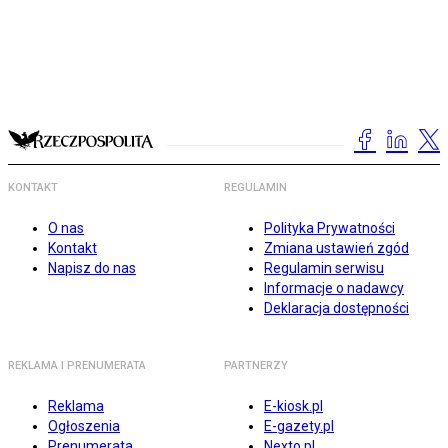
KONTAKT
REGULAMIN
O nas
Polityka Prywatności
Kontakt
Zmiana ustawień zgód
Napisz do nas
Regulamin serwisu
Informacje o nadawcy
Deklaracja dostępności
REKLAMA I PRENUMERATA
PARTNERZY
Reklama
E-kiosk.pl
Ogłoszenia
E-gazety.pl
Prenumerata
Nexto.pl