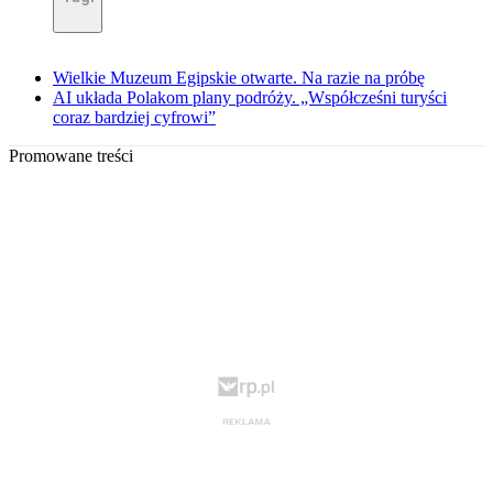
Wielkie Muzeum Egipskie otwarte. Na razie na próbę
AI układa Polakom plany podróży. „Współcześni turyści
coraz bardziej cyfrowi”
Promowane treści