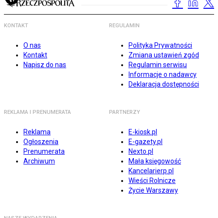
KONTAKT
REGULAMIN
O nas
Polityka Prywatności
Kontakt
Zmiana ustawień zgód
Napisz do nas
Regulamin serwisu
Informacje o nadawcy
Deklaracja dostępności
REKLAMA I PRENUMERATA
PARTNERZY
Reklama
E-kiosk.pl
Ogłoszenia
E-gazety.pl
Prenumerata
Nexto.pl
Archiwum
Mała księgowość
Kancelarierp.pl
Wieści Rolnicze
Życie Warszawy