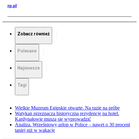
rp.pl
Zobacz również
Polecane
Najnowsze
Tagi
Wielkie Muzeum Egipskie otwarte. Na razie na próbę
Watykan przeznacza historyczną rezydencję na hotel.
Kardynałowie muszą się wyprowadzić
Analiza. Wrześniowy urlop w Polsce – nawet o 30 procent
taniej niż w wakacje