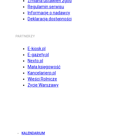
Zmiana ustawień zgód
Regulamin serwisu
Informacje o nadawcy
Deklaracja dostępności
PARTNERZY
E-kiosk.pl
E-gazety.pl
Nexto.pl
Mała księgowość
Kancelarierp.pl
Wieści Rolnicze
Życie Warszawy
KALENDARIUM