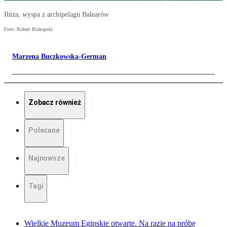
Ibiza, wyspa z archipelagu Balearów
Foto: Robert Biskupski
Marzena Buczkowska-German
Zobacz również
Polecane
Najnowsze
Tagi
Wielkie Muzeum Egipskie otwarte. Na razie na próbę