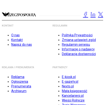
KONTAKT
REGULAMIN
O nas
Polityka Prywatności
Kontakt
Zmiana ustawień zgód
Napisz do nas
Regulamin serwisu
Informacje o nadawcy
Deklaracja dostępności
REKLAMA I PRENUMERATA
PARTNERZY
Reklama
E-kiosk.pl
Ogłoszenia
E-gazety.pl
Prenumerata
Nexto.pl
Archiwum
Mała księgowość
Kancelarierp.pl
Wieści Rolnicze