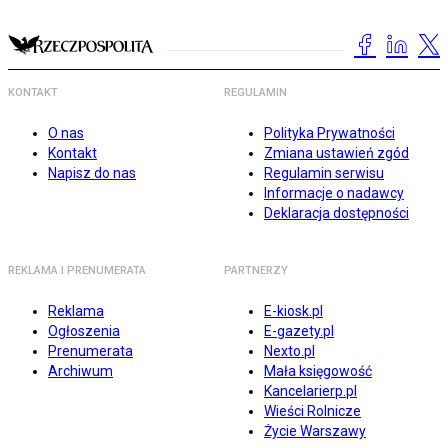
KONTAKT
REGULAMIN
O nas
Polityka Prywatności
Kontakt
Zmiana ustawień zgód
Napisz do nas
Regulamin serwisu
Informacje o nadawcy
Deklaracja dostępności
REKLAMA I PRENUMERATA
PARTNERZY
Reklama
E-kiosk.pl
Ogłoszenia
E-gazety.pl
Prenumerata
Nexto.pl
Archiwum
Mała księgowość
Kancelarierp.pl
Wieści Rolnicze
Życie Warszawy