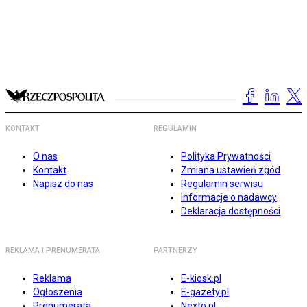
KONTAKT
REGULAMIN
O nas
Polityka Prywatności
Kontakt
Zmiana ustawień zgód
Napisz do nas
Regulamin serwisu
Informacje o nadawcy
Deklaracja dostępności
REKLAMA I PRENUMERATA
PARTNERZY
Reklama
E-kiosk.pl
Ogłoszenia
E-gazety.pl
Prenumerata
Nexto.pl