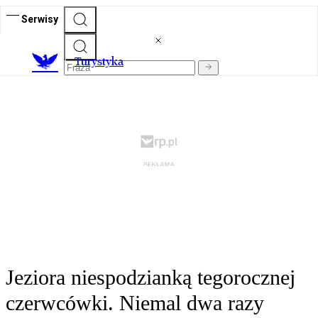
Serwisy
T
urystyka
Jeziora niespodzianką tegorocznej
czerwcówki. Niemal dwa razy