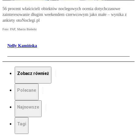
56 procent właścicieli obiektów noclegowych ocenia dotychczasowe
zainteresowanie długim weekendem czerwcowym jako małe – wynika z
ankiety otoNoclegi.pl
Foto: PAP, Marcin Bielecki
Nelly Kamińska
Zobacz również
Polecane
Najnowsze
Tagi