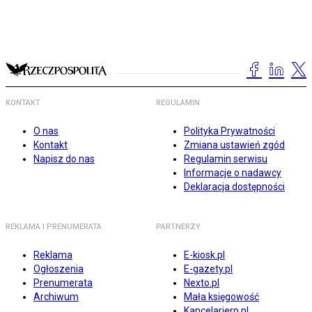
KONTAKT
REGULAMIN
O nas
Polityka Prywatności
Kontakt
Zmiana ustawień zgód
Napisz do nas
Regulamin serwisu
Informacje o nadawcy
Deklaracja dostępności
REKLAMA I PRENUMERATA
PARTNERZY
Reklama
E-kiosk.pl
Ogłoszenia
E-gazety.pl
Prenumerata
Nexto.pl
Archiwum
Mała księgowość
Kancelarierp.pl