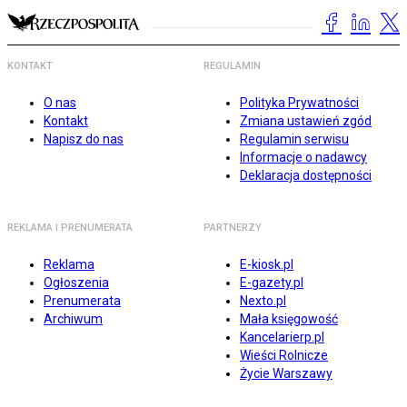
KONTAKT
REGULAMIN
O nas
Polityka Prywatności
Kontakt
Zmiana ustawień zgód
Napisz do nas
Regulamin serwisu
Informacje o nadawcy
Deklaracja dostępności
REKLAMA I PRENUMERATA
PARTNERZY
Reklama
E-kiosk.pl
Ogłoszenia
E-gazety.pl
Prenumerata
Nexto.pl
Archiwum
Mała księgowość
Kancelarierp.pl
Wieści Rolnicze
Życie Warszawy