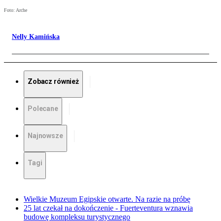
Foto: Arche
Nelly Kamińska
Zobacz również
Polecane
Najnowsze
Tagi
Wielkie Muzeum Egipskie otwarte. Na razie na próbę
25 lat czekał na dokończenie - Fuerteventura wznawia
budowę kompleksu turystycznego