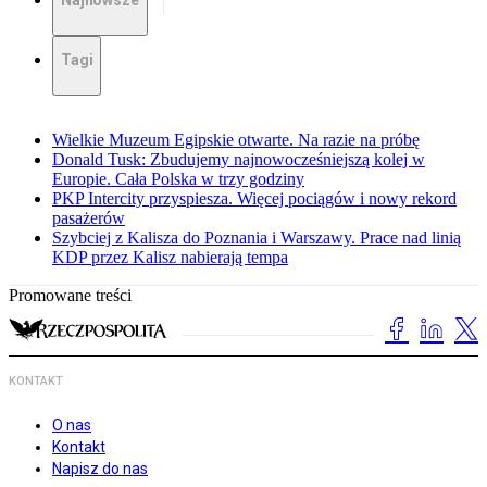
Najnowsze
Tagi
Wielkie Muzeum Egipskie otwarte. Na razie na próbę
Donald Tusk: Zbudujemy najnowocześniejszą kolej w
Europie. Cała Polska w trzy godziny
PKP Intercity przyspiesza. Więcej pociągów i nowy rekord
pasażerów
Szybciej z Kalisza do Poznania i Warszawy. Prace nad linią
KDP przez Kalisz nabierają tempa
Promowane treści
KONTAKT
O nas
Kontakt
Napisz do nas