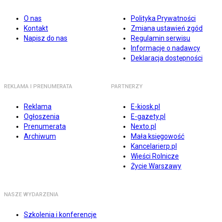
O nas
Polityka Prywatności
Kontakt
Zmiana ustawień zgód
Napisz do nas
Regulamin serwisu
Informacje o nadawcy
Deklaracja dostępności
REKLAMA I PRENUMERATA
PARTNERZY
Reklama
E-kiosk.pl
Ogłoszenia
E-gazety.pl
Prenumerata
Nexto.pl
Archiwum
Mała księgowość
Kancelarierp.pl
Wieści Rolnicze
Życie Warszawy
NASZE WYDARZENIA
Szkolenia i konferencje