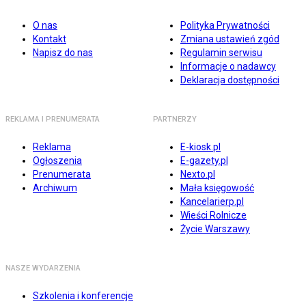
O nas
Polityka Prywatności
Kontakt
Zmiana ustawień zgód
Napisz do nas
Regulamin serwisu
Informacje o nadawcy
Deklaracja dostępności
REKLAMA I PRENUMERATA
PARTNERZY
Reklama
E-kiosk.pl
Ogłoszenia
E-gazety.pl
Prenumerata
Nexto.pl
Archiwum
Mała księgowość
Kancelarierp.pl
Wieści Rolnicze
Życie Warszawy
NASZE WYDARZENIA
Szkolenia i konferencje