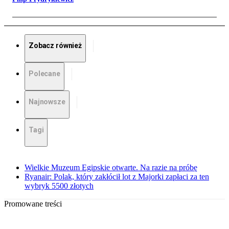
Zobacz również
Polecane
Najnowsze
Tagi
Wielkie Muzeum Egipskie otwarte. Na razie na próbę
Ryanair: Polak, który zakłócił lot z Majorki zapłaci za ten
wybryk 5500 złotych
Promowane treści