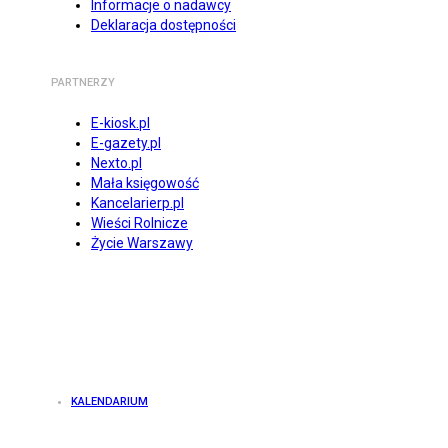
Informacje o nadawcy
Deklaracja dostępności
PARTNERZY
E-kiosk.pl
E-gazety.pl
Nexto.pl
Mała księgowość
Kancelarierp.pl
Wieści Rolnicze
Życie Warszawy
KALENDARIUM