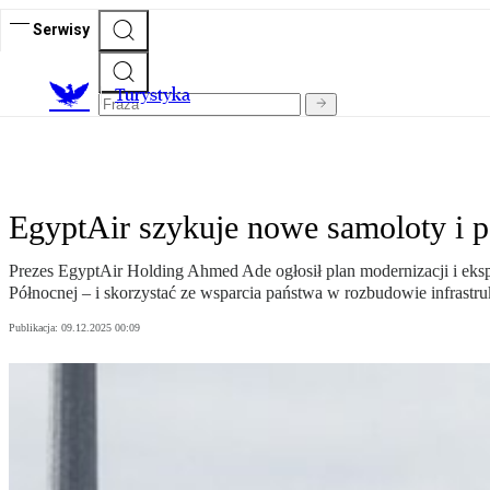
Serwisy
T
urystyka
EgyptAir szykuje nowe samoloty i p
Prezes EgyptAir Holding Ahmed Ade ogłosił plan modernizacji i eks
Północnej – i skorzystać ze wsparcia państwa w rozbudowie infrastru
Publikacja:
09.12.2025 00:09