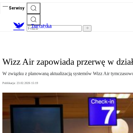
Serwisy
T
urystyka
Wizz Air zapowiada przerwę w dzia
W związku z planowaną aktualizacją systemów Wizz Air tymczasowo 
Publikacja:
23.02.2026 15:19