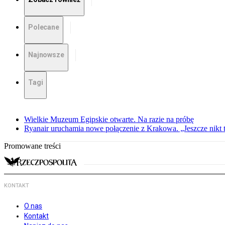
Polecane
Najnowsze
Tagi
Wielkie Muzeum Egipskie otwarte. Na razie na próbę
Ryanair uruchamia nowe połączenie z Krakowa. „Jeszcze nikt t
Promowane treści
KONTAKT
O nas
Kontakt