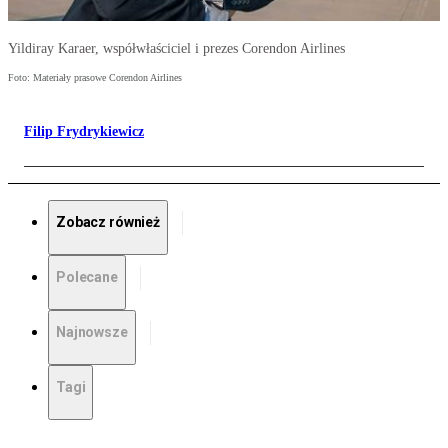
Yildiray Karaer, współwłaściciel i prezes Corendon Airlines
Foto: Materiały prasowe Corendon Airlines
Filip Frydrykiewicz
Zobacz również
Polecane
Najnowsze
Tagi