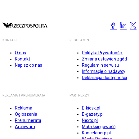
KONTAKT
REGULAMIN
O nas
Polityka Prywatności
Kontakt
Zmiana ustawień zgód
Napisz do nas
Regulamin serwisu
Informacje o nadawcy
Deklaracja dostępności
REKLAMA I PRENUMERATA
PARTNERZY
Reklama
E-kiosk.pl
Ogłoszenia
E-gazety.pl
Prenumerata
Nexto.pl
Archiwum
Mała księgowość
Kancelarierp.pl