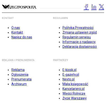
KONTAKT
REGULAMIN
O nas
Polityka Prywatności
Kontakt
Zmiana ustawień zgód
Napisz do nas
Regulamin serwisu
Informacje o nadawcy
Deklaracja dostępności
REKLAMA I PRENUMERATA
PARTNERZY
Reklama
E-kiosk.pl
Ogłoszenia
E-gazety.pl
Prenumerata
Nexto.pl
Archiwum
Mała księgowość
Kancelarierp.pl
Wieści Rolnicze
Życie Warszawy