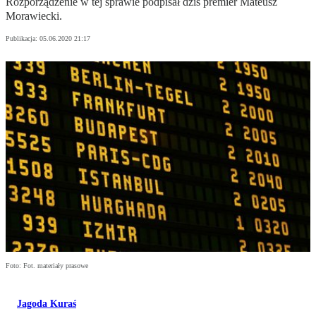
Rozporządzenie w tej sprawie podpisał dziś premier Mateusz
Morawiecki.
Publikacja:
05.06.2020 21:17
Foto: Fot. materiały prasowe
Jagoda Kuraś