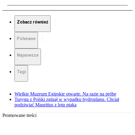
Zobacz również
Polecane
Najnowsze
Tagi
Wielkie Muzeum Egipskie otwarte. Na razie na próbę
Turysta z Polski zginął w wypadku hydroplanu. Chciał
podziwiać Mauritius z lotu ptaka
Promowane treści