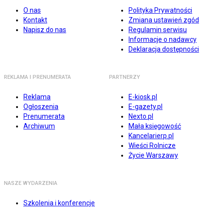
O nas
Polityka Prywatności
Kontakt
Zmiana ustawień zgód
Napisz do nas
Regulamin serwisu
Informacje o nadawcy
Deklaracja dostępności
REKLAMA I PRENUMERATA
PARTNERZY
Reklama
E-kiosk.pl
Ogłoszenia
E-gazety.pl
Prenumerata
Nexto.pl
Archiwum
Mała księgowość
Kancelarierp.pl
Wieści Rolnicze
Życie Warszawy
NASZE WYDARZENIA
Szkolenia i konferencje