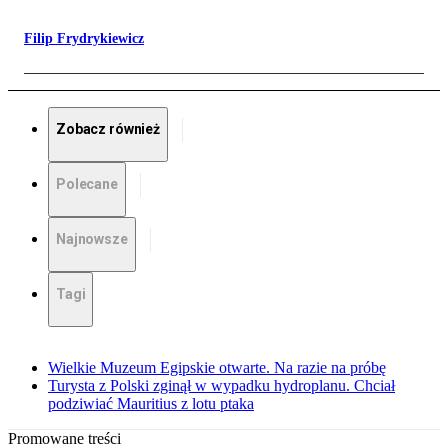
Filip Frydrykiewicz
Zobacz również
Polecane
Najnowsze
Tagi
Wielkie Muzeum Egipskie otwarte. Na razie na próbę
Turysta z Polski zginął w wypadku hydroplanu. Chciał
podziwiać Mauritius z lotu ptaka
Promowane treści