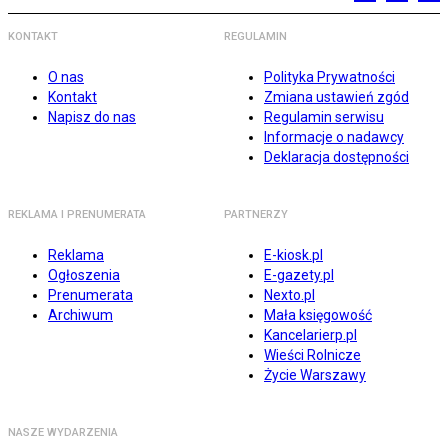
KONTAKT
REGULAMIN
O nas
Polityka Prywatności
Kontakt
Zmiana ustawień zgód
Napisz do nas
Regulamin serwisu
Informacje o nadawcy
Deklaracja dostępności
REKLAMA I PRENUMERATA
PARTNERZY
Reklama
E-kiosk.pl
Ogłoszenia
E-gazety.pl
Prenumerata
Nexto.pl
Archiwum
Mała księgowość
Kancelarierp.pl
Wieści Rolnicze
Życie Warszawy
NASZE WYDARZENIA