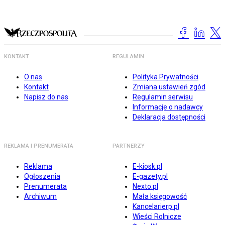
KONTAKT
REGULAMIN
O nas
Polityka Prywatności
Kontakt
Zmiana ustawień zgód
Napisz do nas
Regulamin serwisu
Informacje o nadawcy
Deklaracja dostępności
REKLAMA I PRENUMERATA
PARTNERZY
Reklama
E-kiosk.pl
Ogłoszenia
E-gazety.pl
Prenumerata
Nexto.pl
Archiwum
Mała księgowość
Kancelarierp.pl
Wieści Rolnicze