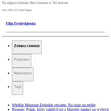
Na zdjęciu lotnisko Ben Guriona w Tel Awiwie
Foto: AFP, Gil Cohen-Magen
Filip Frydrykiewicz
Zobacz również
Polecane
Najnowsze
Tagi
Wielkie Muzeum Egipskie otwarte. Na razie na próbę
Ryanair: Polak, który zakłócił lot z Majorki zapłaci za wybryk