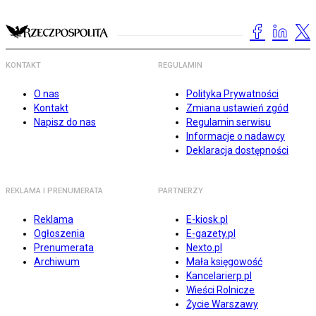
KONTAKT
REGULAMIN
O nas
Polityka Prywatności
Kontakt
Zmiana ustawień zgód
Napisz do nas
Regulamin serwisu
Informacje o nadawcy
Deklaracja dostępności
REKLAMA I PRENUMERATA
PARTNERZY
Reklama
E-kiosk.pl
Ogłoszenia
E-gazety.pl
Prenumerata
Nexto.pl
Archiwum
Mała księgowość
Kancelarierp.pl
Wieści Rolnicze
Życie Warszawy