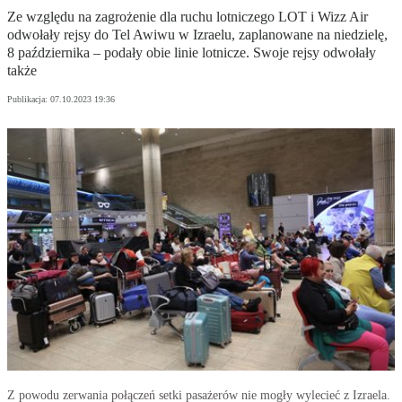
Ze względu na zagrożenie dla ruchu lotniczego LOT i Wizz Air
odwołały rejsy do Tel Awiwu w Izraelu, zaplanowane na niedzielę,
8 października – podały obie linie lotnicze. Swoje rejsy odwołały
także
Publikacja:
07.10.2023 19:36
Z powodu zerwania połączeń setki pasażerów nie mogły wylecieć z Izraela.