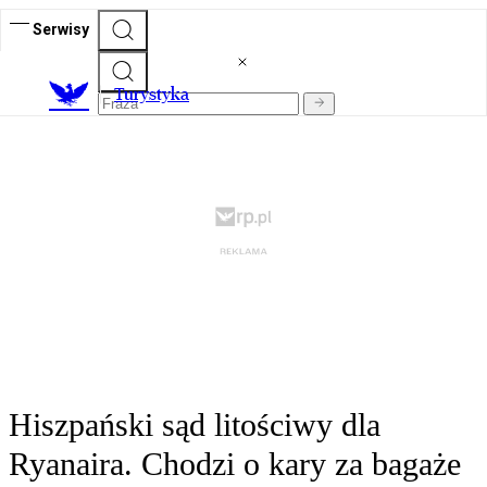
Serwisy
T
urystyka
Hiszpański sąd litościwy dla
Ryanaira. Chodzi o kary za bagaże