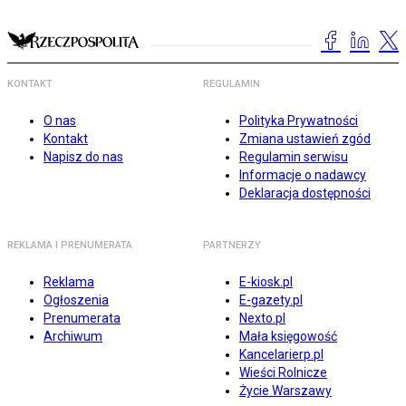
KONTAKT
REGULAMIN
O nas
Polityka Prywatności
Kontakt
Zmiana ustawień zgód
Napisz do nas
Regulamin serwisu
Informacje o nadawcy
Deklaracja dostępności
REKLAMA I PRENUMERATA
PARTNERZY
Reklama
E-kiosk.pl
Ogłoszenia
E-gazety.pl
Prenumerata
Nexto.pl
Archiwum
Mała księgowość
Kancelarierp.pl
Wieści Rolnicze
Życie Warszawy