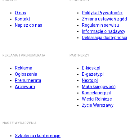
KONTAKT
REGULAMIN
O nas
Polityka Prywatności
Kontakt
Zmiana ustawień zgód
Napisz do nas
Regulamin serwisu
Informacje o nadawcy
Deklaracja dostępności
REKLAMA I PRENUMERATA
PARTNERZY
Reklama
E-kiosk.pl
Ogłoszenia
E-gazety.pl
Prenumerata
Nexto.pl
Archiwum
Mała księgowość
Kancelarierp.pl
Wieści Rolnicze
Życie Warszawy
NASZE WYDARZENIA
Szkolenia i konferencje