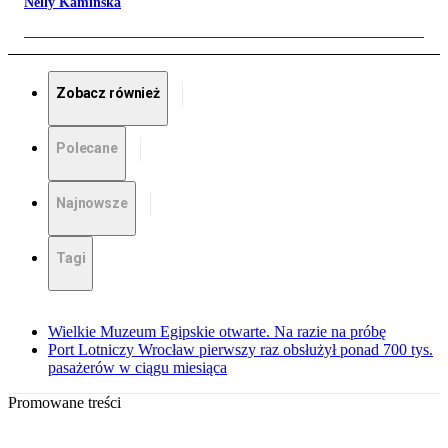
Nelly Kamińska
Zobacz również
Polecane
Najnowsze
Tagi
Wielkie Muzeum Egipskie otwarte. Na razie na próbę
Port Lotniczy Wrocław pierwszy raz obsłużył ponad 700 tys.
pasażerów w ciągu miesiąca
Promowane treści