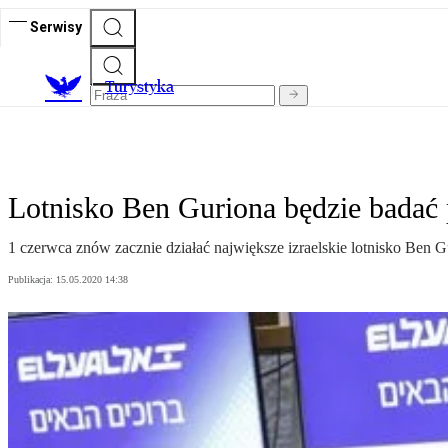
Serwisy
T
urystyka
Lotnisko Ben Guriona będzie badać
1 czerwca znów zacznie działać największe izraelskie lotnisko Ben 
Publikacja:
15.05.2020 14:38