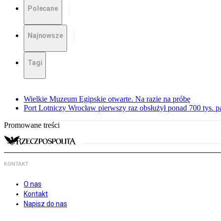
Polecane
Najnowsze
Tagi
Wielkie Muzeum Egipskie otwarte. Na razie na próbę
Port Lotniczy Wrocław pierwszy raz obsłużył ponad 700 tys. 
Promowane treści
KONTAKT
O nas
Kontakt
Napisz do nas