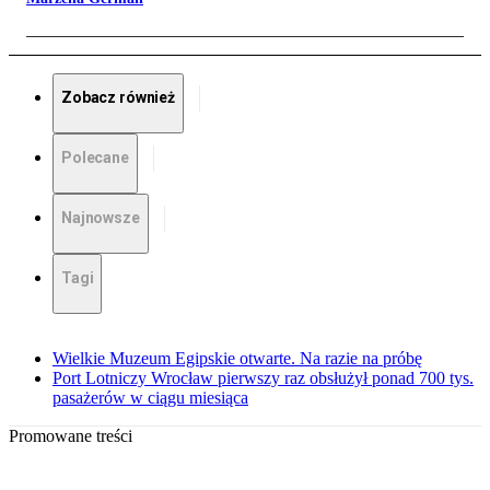
Zobacz również
Polecane
Najnowsze
Tagi
Wielkie Muzeum Egipskie otwarte. Na razie na próbę
Port Lotniczy Wrocław pierwszy raz obsłużył ponad 700 tys.
pasażerów w ciągu miesiąca
Promowane treści