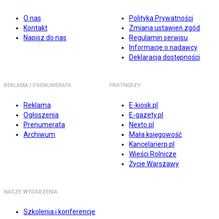
O nas
Polityka Prywatności
Kontakt
Zmiana ustawień zgód
Napisz do nas
Regulamin serwisu
Informacje o nadawcy
Deklaracja dostępności
REKLAMA I PRENUMERATA
PARTNERZY
Reklama
E-kiosk.pl
Ogłoszenia
E-gazety.pl
Prenumerata
Nexto.pl
Archiwum
Mała księgowość
Kancelarierp.pl
Wieści Rolnicze
Życie Warszawy
NASZE WYDARZENIA
Szkolenia i konferencje