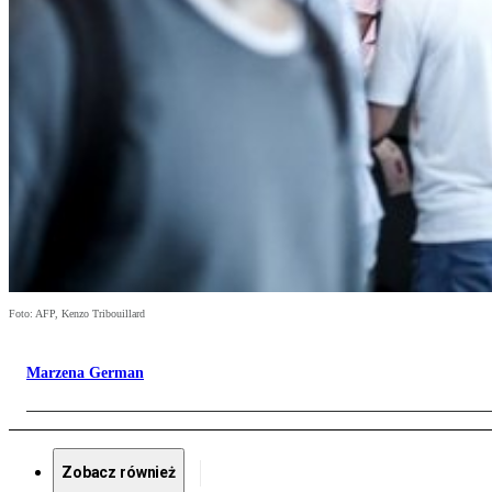
Foto: AFP, Kenzo Tribouillard
Marzena German
Zobacz również