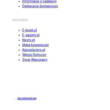
Informacje o nadawcy
Deklaracja dostępności
PARTNERZY
E-kiosk.pl
E-gazety.pl
Nexto.pl
Mała księgowość
Kancelarierp.pl
Wieści Rolnicze
Życie Warszawy
KALENDARIUM