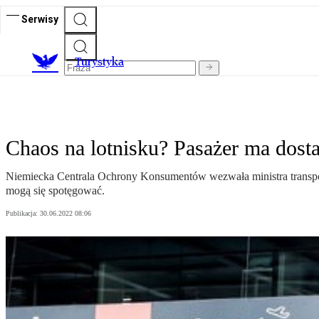
Serwisy
T
urystyka
Chaos na lotnisku? Pasażer ma dost
Niemiecka Centrala Ochrony Konsumentów wezwała ministra transport
mogą się spotęgować.
Publikacja:
30.06.2022 08:06