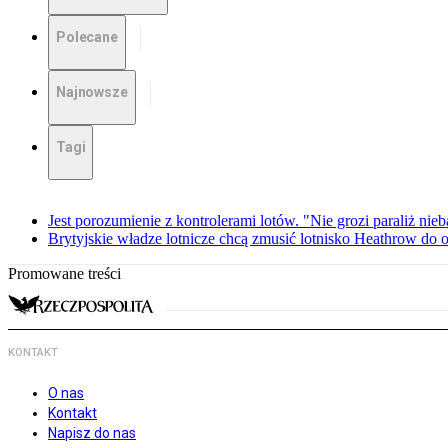
Polecane
Najnowsze
Tagi
Jest porozumienie z kontrolerami lotów. "Nie grozi paraliż nieb
Brytyjskie władze lotnicze chcą zmusić lotnisko Heathrow do o
Promowane treści
KONTAKT
O nas
Kontakt
Napisz do nas