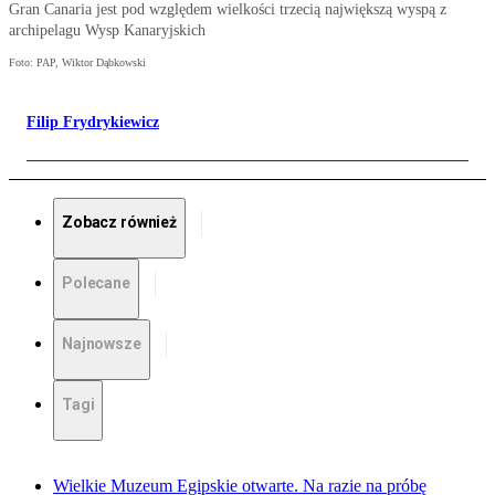
Gran Canaria jest pod względem wielkości trzecią największą wyspą z
archipelagu Wysp Kanaryjskich
Foto: PAP, Wiktor Dąbkowski
Filip Frydrykiewicz
Zobacz również
Polecane
Najnowsze
Tagi
Wielkie Muzeum Egipskie otwarte. Na razie na próbę