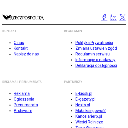
KONTAKT
REGULAMIN
O nas
Polityka Prywatności
Kontakt
Zmiana ustawień zgód
Napisz do nas
Regulamin serwisu
Informacje o nadawcy
Deklaracja dostępności
REKLAMA I PRENUMERATA
PARTNERZY
Reklama
E-kiosk.pl
Ogłoszenia
E-gazety.pl
Prenumerata
Nexto.pl
Archiwum
Mała księgowość
Kancelarierp.pl
Wieści Rolnicze
Życie Warszawy