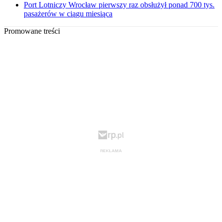
Port Lotniczy Wrocław pierwszy raz obsłużył ponad 700 tys.
pasażerów w ciągu miesiąca
Promowane treści