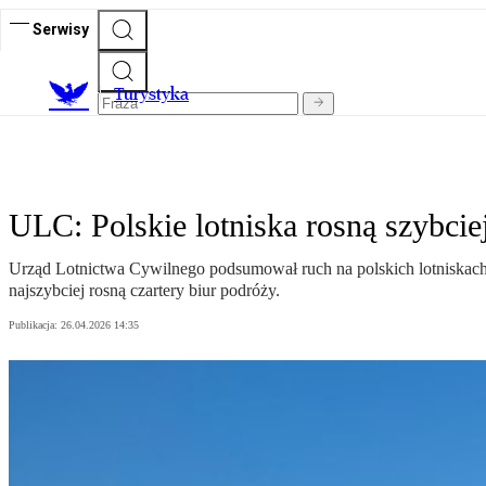
Serwisy
T
urystyka
ULC: Polskie lotniska rosną szybcie
Urząd Lotnictwa Cywilnego podsumował ruch na polskich lotniskach w 
najszybciej rosną czartery biur podróży.
Publikacja:
26.04.2026 14:35