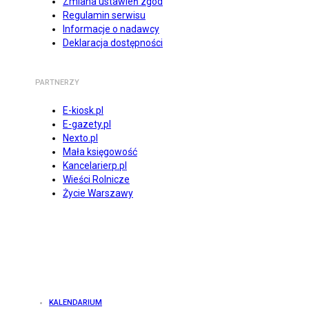
Zmiana ustawień zgód
Regulamin serwisu
Informacje o nadawcy
Deklaracja dostępności
PARTNERZY
E-kiosk.pl
E-gazety.pl
Nexto.pl
Mała księgowość
Kancelarierp.pl
Wieści Rolnicze
Życie Warszawy
KALENDARIUM