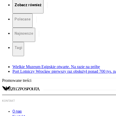
Zobacz również
Polecane
Najnowsze
Tagi
Wielkie Muzeum Egipskie otwarte. Na razie na próbę
Port Lotniczy Wrocław pierwszy raz obsłużył ponad 700 tys. 
Promowane treści
KONTAKT
O nas