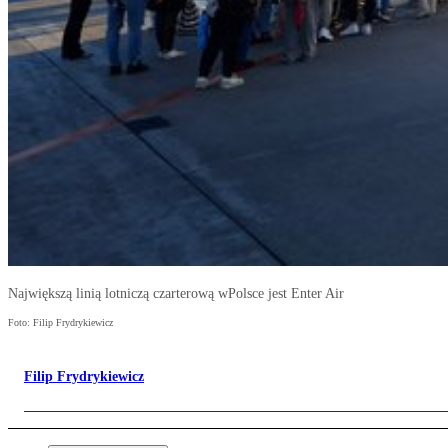
Największą linią lotniczą czarterową wPolsce jest Enter Air
Foto: Filip Frydrykiewicz
Filip Frydrykiewicz