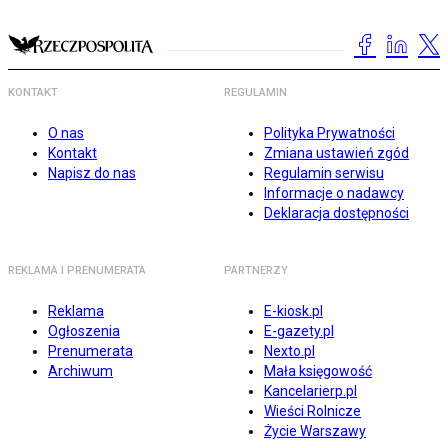
KONTAKT
REGULAMIN
O nas
Polityka Prywatności
Kontakt
Zmiana ustawień zgód
Napisz do nas
Regulamin serwisu
Informacje o nadawcy
Deklaracja dostępności
REKLAMA I PRENUMERATA
PARTNERZY
Reklama
E-kiosk.pl
Ogłoszenia
E-gazety.pl
Prenumerata
Nexto.pl
Archiwum
Mała księgowość
Kancelarierp.pl
Wieści Rolnicze
Życie Warszawy