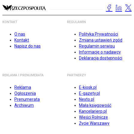
KONTAKT
REGULAMIN
O nas
Polityka Prywatności
Kontakt
Zmiana ustawień zgód
Napisz do nas
Regulamin serwisu
Informacje o nadawcy
Deklaracja dostępności
REKLAMA I PRENUMERATA
PARTNERZY
Reklama
E-kiosk.pl
Ogłoszenia
E-gazety.pl
Prenumerata
Nexto.pl
Archiwum
Mała księgowość
Kancelarierp.pl
Wieści Rolnicze
Życie Warszawy