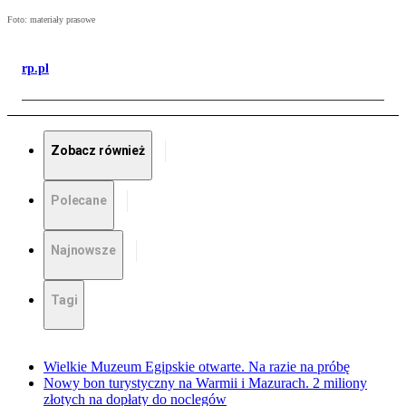
Foto: materiały prasowe
rp.pl
Zobacz również
Polecane
Najnowsze
Tagi
Wielkie Muzeum Egipskie otwarte. Na razie na próbę
Nowy bon turystyczny na Warmii i Mazurach. 2 miliony
złotych na dopłaty do noclegów