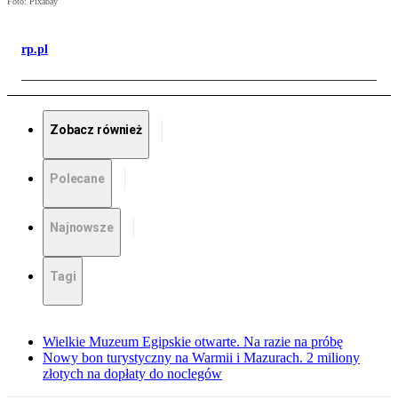
Foto: Pixabay
rp.pl
Zobacz również
Polecane
Najnowsze
Tagi
Wielkie Muzeum Egipskie otwarte. Na razie na próbę
Nowy bon turystyczny na Warmii i Mazurach. 2 miliony
złotych na dopłaty do noclegów