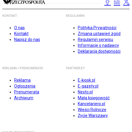
KONTAKT
REGULAMIN
O nas
Polityka Prywatności
Kontakt
Zmiana ustawień zgód
Napisz do nas
Regulamin serwisu
Informacje o nadawcy
Deklaracja dostępności
REKLAMA I PRENUMERATA
PARTNERZY
Reklama
E-kiosk.pl
Ogłoszenia
E-gazety.pl
Prenumerata
Nexto.pl
Archiwum
Mała księgowość
Kancelarierp.pl
Wieści Rolnicze
Życie Warszawy