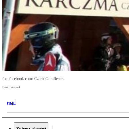
fot. facebook.com/ CzarnaGoraResort
Foto: Facebook
rp.pl
Zobacz również