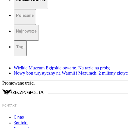
Polecane
Najnowsze
Tagi
Wielkie Muzeum Egipskie otwarte. Na razie na próbę
Nowy bon turystyczny na Warmii i Mazurach. 2 miliony złoty
Promowane treści
KONTAKT
O nas
Kontakt