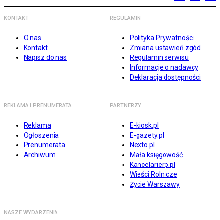
KONTAKT
REGULAMIN
O nas
Polityka Prywatności
Kontakt
Zmiana ustawień zgód
Napisz do nas
Regulamin serwisu
Informacje o nadawcy
Deklaracja dostępności
REKLAMA I PRENUMERATA
PARTNERZY
Reklama
E-kiosk.pl
Ogłoszenia
E-gazety.pl
Prenumerata
Nexto.pl
Archiwum
Mała księgowość
Kancelarierp.pl
Wieści Rolnicze
Życie Warszawy
NASZE WYDARZENIA