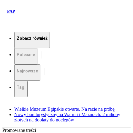
PAP
Zobacz również
Polecane
Najnowsze
Tagi
Wielkie Muzeum Egipskie otwarte. Na razie na próbę
Nowy bon turystyczny na Warmii i Mazurach. 2 miliony
złotych na dopłaty do noclegów
Promowane treści