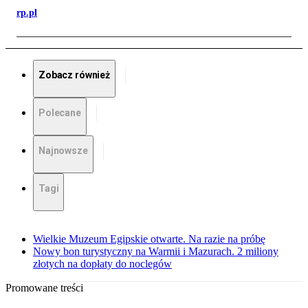
rp.pl
Zobacz również
Polecane
Najnowsze
Tagi
Wielkie Muzeum Egipskie otwarte. Na razie na próbę
Nowy bon turystyczny na Warmii i Mazurach. 2 miliony
złotych na dopłaty do noclegów
Promowane treści