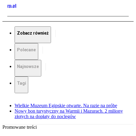
rp.pl
Zobacz również
Polecane
Najnowsze
Tagi
Wielkie Muzeum Egipskie otwarte. Na razie na próbę
Nowy bon turystyczny na Warmii i Mazurach. 2 miliony
złotych na dopłaty do noclegów
Promowane treści