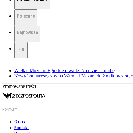
Polecane
Najnowsze
Tagi
Wielkie Muzeum Egipskie otwarte. Na razie na próbę
Nowy bon turystyczny na Warmii i Mazurach. 2 miliony złoty
Promowane treści
KONTAKT
O nas
Kontakt