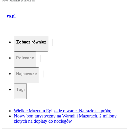
Foto: Materiały promocyjne
rp.pl
Zobacz również
Polecane
Najnowsze
Tagi
Wielkie Muzeum Egipskie otwarte. Na razie na próbę
Nowy bon turystyczny na Warmii i Mazurach. 2 miliony
złotych na dopłaty do noclegów