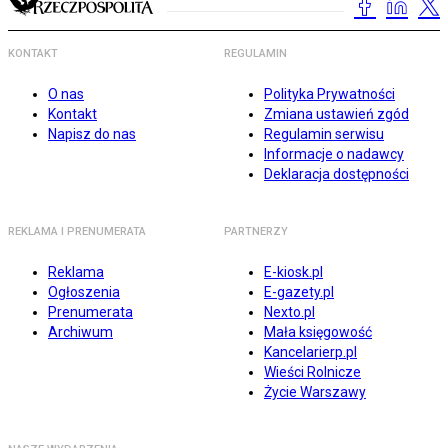
KONTAKT
REGULAMIN
O nas
Polityka Prywatności
Kontakt
Zmiana ustawień zgód
Napisz do nas
Regulamin serwisu
Informacje o nadawcy
Deklaracja dostępności
REKLAMA I PRENUMERATA
PARTNERZY
Reklama
E-kiosk.pl
Ogłoszenia
E-gazety.pl
Prenumerata
Nexto.pl
Archiwum
Mała księgowość
Kancelarierp.pl
Wieści Rolnicze
Życie Warszawy