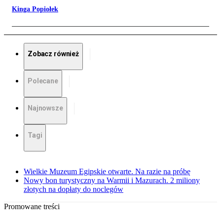
Kinga Popiołek
Zobacz również
Polecane
Najnowsze
Tagi
Wielkie Muzeum Egipskie otwarte. Na razie na próbę
Nowy bon turystyczny na Warmii i Mazurach. 2 miliony
złotych na dopłaty do noclegów
Promowane treści