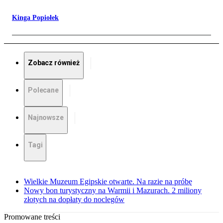
Kinga Popiołek
Zobacz również
Polecane
Najnowsze
Tagi
Wielkie Muzeum Egipskie otwarte. Na razie na próbę
Nowy bon turystyczny na Warmii i Mazurach. 2 miliony
złotych na dopłaty do noclegów
Promowane treści