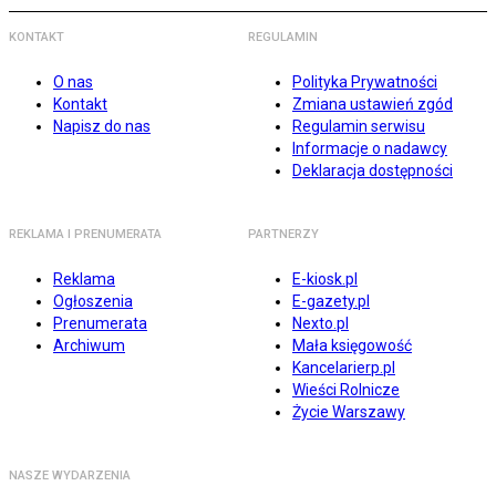
KONTAKT
REGULAMIN
O nas
Polityka Prywatności
Kontakt
Zmiana ustawień zgód
Napisz do nas
Regulamin serwisu
Informacje o nadawcy
Deklaracja dostępności
REKLAMA I PRENUMERATA
PARTNERZY
Reklama
E-kiosk.pl
Ogłoszenia
E-gazety.pl
Prenumerata
Nexto.pl
Archiwum
Mała księgowość
Kancelarierp.pl
Wieści Rolnicze
Życie Warszawy
NASZE WYDARZENIA